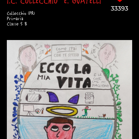
I.C. COLLECCHIO "E. GUATELLI"
33393
Collecchio (PR)
Primaria
Classe 5 B