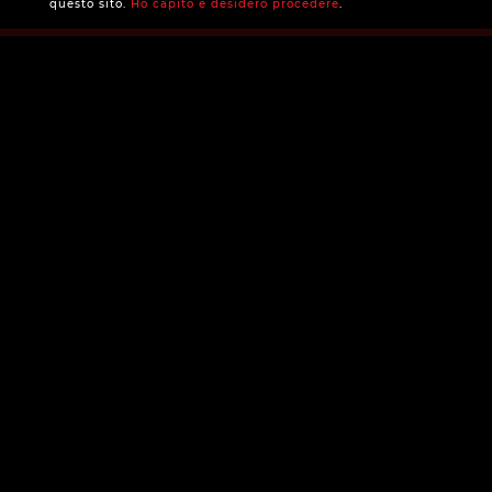
questo sito.
Ho capito e desidero procedere
.
regolamento concorso
privacy policy
cookie policy
credits