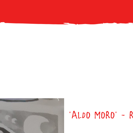
I primi quindici c
'ALDO MORO' - 
Robecchetto con Induno (MI)