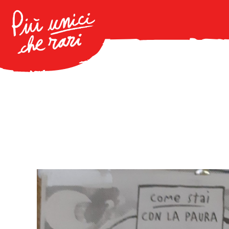
ID: MIEE836029 | ELEM-4 – B