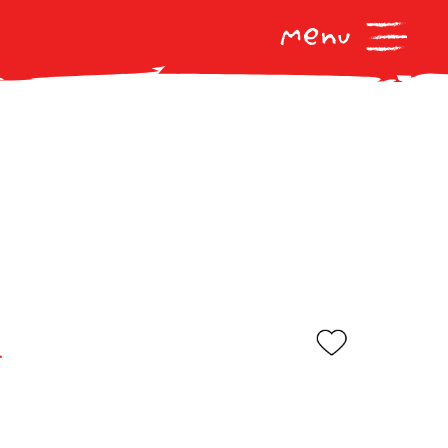
L
732