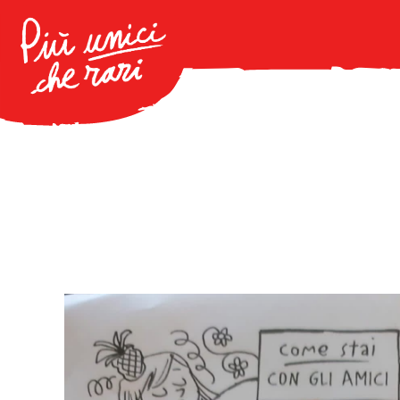
ID: NA1A442001 | ELEM-2 – A